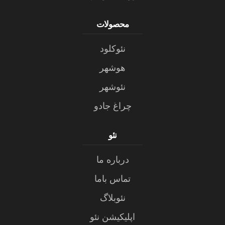
محصولات
نئوکلود
هوشهر
نئوشهر
چراغ جادو
نئو
درباره ما
تماس باما
نئوبلاگ
اپلیکیشن نئو