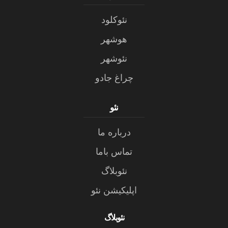
نئوکلود
هوشهر
نئوشهر
چراغ جادو
نئو
درباره ما
تماس باما
نئوبلاگ
اپلیکیشن نئو
نئوبلاگ